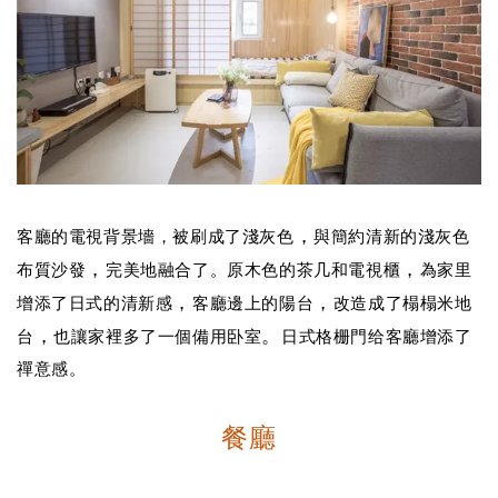
，
客廳的電視背景墻，被刷成了淺灰色
與簡約清新的淺灰色
，
，
布質沙發
完美地融合了。原木色的茶几和電視
櫃
為家里
，
，
增添了日式的清新感
客廳邊上的陽台
改造成了榻榻米地
，
。
台
也讓家裡多了一
個
備用卧室
日式格栅門给客廳增添了
禪意感。
餐廳