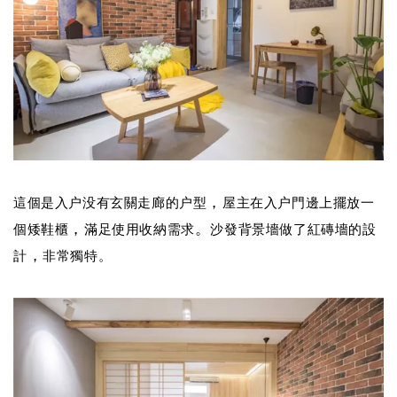
，
這個是
入户没有玄關走廊的户型
屋主在入户門邊上擺放一
，
。
個
矮鞋櫃
滿足使用收納需求
沙發背景墻做了紅磚墻的設
，
計
非常
獨特。