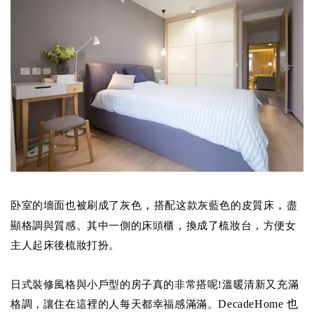
，
，
卧室的墻面也被刷成了灰色
搭配这款灰藍色的皮質床
盡
，
，
顯格調與質感。
其中一側的床頭櫃
換
成了梳妝台
方便女
主人起床後梳妝打扮。
日式裝修風格與小戶型的房子真的非常搭呢!溫暖清新又充滿
DecadeHome 也
格調，讓住在這裡的人每天都幸福感滿滿。