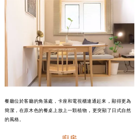
，
餐廳位於客廳的角落處，卡座和電視
櫃
連通起来
顯得更為
，
簡潔，在原木色的餐桌上放上一顆植物
更突顯了日式自然
的風格。
廚房