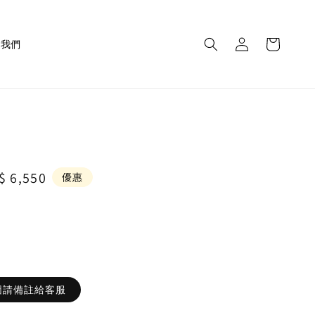
繫我們
le
$ 6,550
優惠
ice
圖請備註給客服