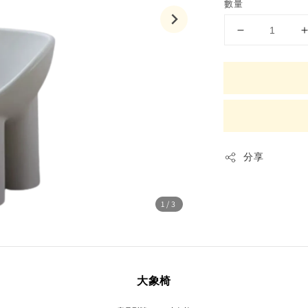
數量
分享
1
/3
大象椅