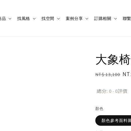
商品
找風格
找空間
案例分享
訂購相關
聯
大象椅
Regular
Sa
NT
NT$ 13,100
price
pr
總分:
0
-
0
評價
顏色
顏色參考面料