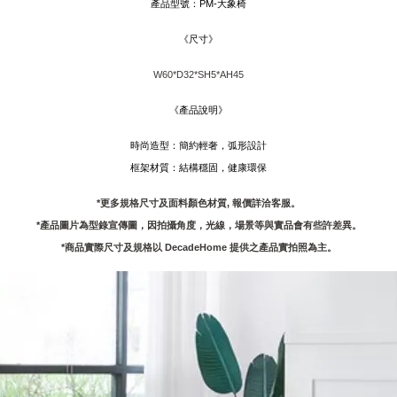
產品型號：P
M-大象椅
《尺寸》
W60*D32*SH5*AH45
《產品說明》
時尚造型：簡約輕奢，弧形設計
框架材質：結構穩固，健康環保
*更多規格尺寸及面料顏色材質, 報價詳洽客服。
*產品圖片為型錄宣傳圖，因拍攝角度，光線，場景等與實品會有些許差異。
*商品實際尺寸及規格以 DecadeHome 提供之產品實拍照為主。