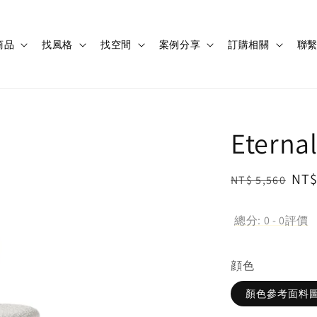
商品
找風格
找空間
案例分享
訂購相關
聯
Eterna
Regular
Sal
NT$
NT$ 5,560
price
pri
總分:
0
-
0
評價
顔色
顏色參考面料