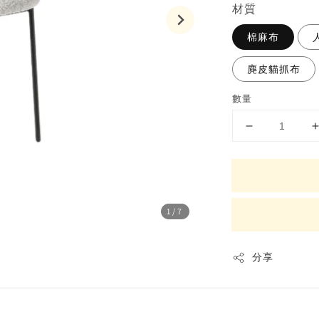
材質
棉麻布
麂皮貓抓布
數量
1
/7
分享