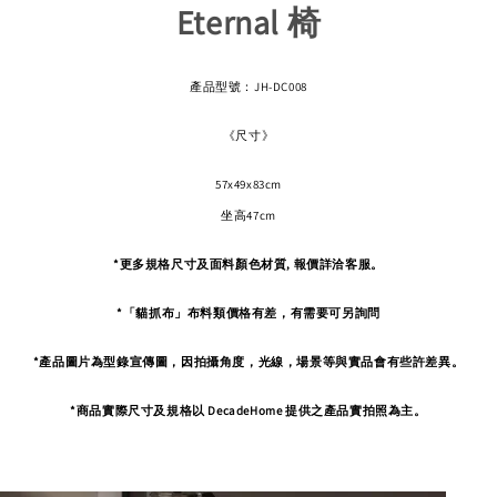
Eternal 椅
產品型號：JH-DC008
《尺寸》
57x49x83cm
坐高47cm
*更多規格尺寸及面料顏色材質, 報價詳洽客服。
*「貓抓布」布料類價格有差，有需要可另詢問
*產品圖片為型錄宣傳圖，因拍攝角度，
光線，場景等與實品會有些許差異。
*商品實際尺寸及規格以 DecadeHome 提供之產品實拍照為主。