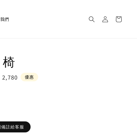
繫我們
l 椅
e
 2,780
優惠
ce
圖備註給客服