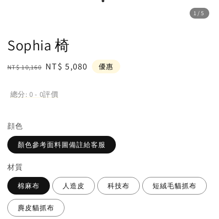
1
/5
Sophia 椅
Regular
Sale
NT$ 5,080
優惠
NT$ 10,160
price
price
總分:
0
-
0
評價
顔色
顏色參考面料圖備註給客服
材質
棉麻布
人造皮
科技布
短絨毛貓抓布
麂皮貓抓布