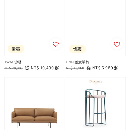
優惠
優惠
Tyche 沙發
Fidel 創意單椅
Regular
Sale
從
NT$ 10,490
起
Regular
Sale
從
NT$ 6,980
起
NT$ 20,980
NT$ 13,960
price
price
price
price