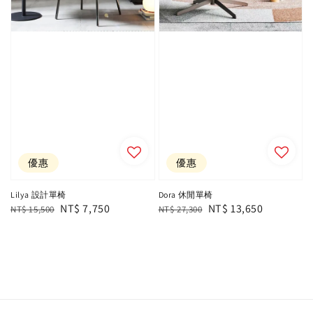
優惠
優惠
Lilya 設計單椅
Dora 休閒單椅
Regular
Sale
NT$ 7,750
Regular
Sale
NT$ 13,650
NT$ 15,500
NT$ 27,300
price
price
price
price