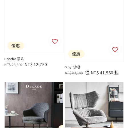
優惠
優惠
Phoebe 茶几
Regular
Sale
NT$ 12,750
NT$ 25,500
Sibyl 沙發
price
price
Regular
Sale
從
NT$ 41,550
起
NT$ 83,100
price
price