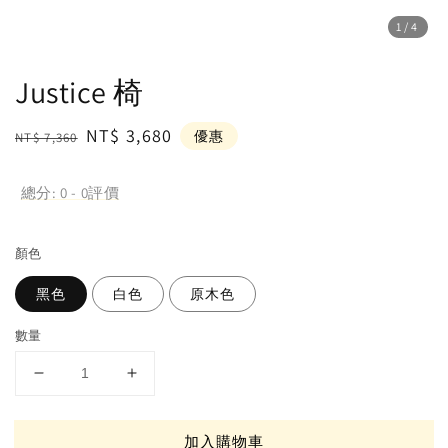
1
/4
Justice 椅
Regular
Sale
NT$ 3,680
優惠
NT$ 7,360
price
price
總分:
0
-
0
評價
顏⾊
黑色
白色
原木⾊
數量
加入購物車