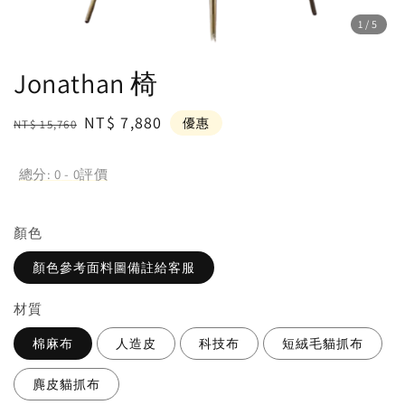
1
/5
Jonathan 椅
Regular
Sale
NT$ 7,880
優惠
NT$ 15,760
price
price
總分:
0
-
0
評價
顏⾊
顏色參考面料圖備註給客服
材質
棉麻布
人造皮
科技布
短絨毛貓抓布
麂皮貓抓布