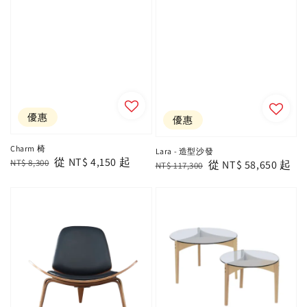
優惠
優惠
Charm 椅
Lara - 造型沙發
Regular
Sale
從
NT$ 4,150
起
NT$ 8,300
Regular
Sale
從
NT$ 58,650
起
NT$ 117,300
price
price
price
price