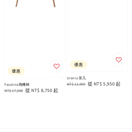
優惠
優惠
Urania 茶几
Regular
Sale
從
NT$ 5,950
起
NT$ 11,900
Faustina飛機椅
Regular
Sale
從
NT$ 8,750
起
price
price
NT$ 17,500
price
price