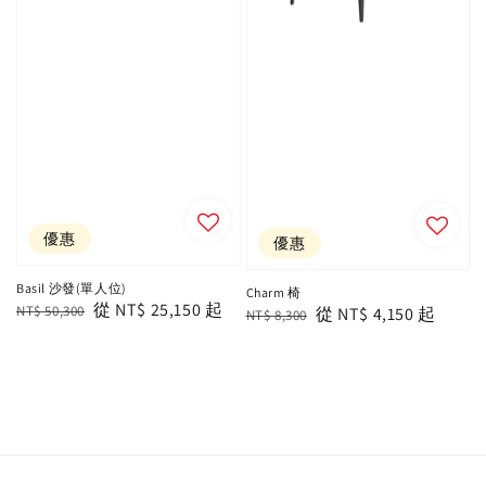
優惠
優惠
Basil 沙發(單人位)
Charm 椅
Regular
Sale
從
NT$ 25,150
起
NT$ 50,300
Regular
Sale
從
NT$ 4,150
起
NT$ 8,300
price
price
price
price