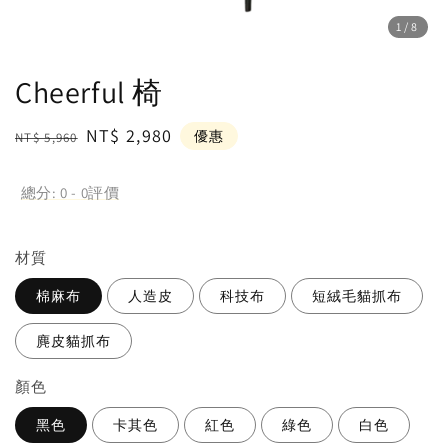
1
/8
Cheerful 椅
Regular
Sale
NT$ 2,980
優惠
NT$ 5,960
price
price
總分:
0
-
0
評價
材質
棉麻布
人造皮
科技布
短絨毛貓抓布
麂皮貓抓布
顏⾊
黑色
卡其色
紅色
綠色
白色