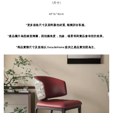
《尺寸》
48*51*82cm
*更多規格尺寸及面料顏色材質, 報價詳洽客服。
*產品圖片為型錄宣傳圖，因拍攝角度，
光線，場景等與實品會有些許差異。
*商品實際尺寸及規格以 DecadeHome 提供之產品實拍照為主。