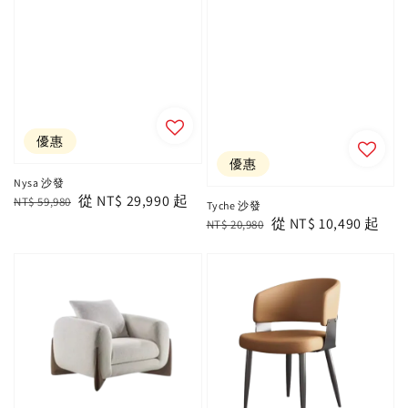
優惠
優惠
Nysa 沙發
Regular
Sale
從
NT$ 29,990
起
NT$ 59,980
Tyche 沙發
price
price
Regular
Sale
從
NT$ 10,490
起
NT$ 20,980
price
price