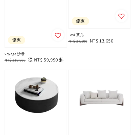
優惠
Levi 茶几
優惠
Regular
Sale
NT$ 13,650
NT$ 27,300
price
price
Voyage 沙發
Regular
Sale
從
NT$ 59,990
起
NT$ 119,980
price
price