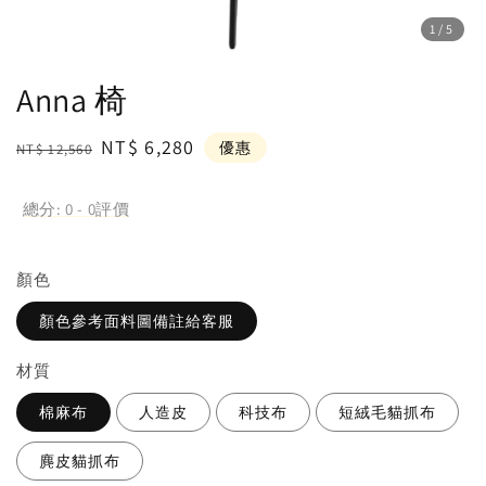
1
/5
Anna 椅
Regular
Sale
NT$ 6,280
優惠
NT$ 12,560
price
price
總分:
0
-
0
評價
顏⾊
顏色參考面料圖備註給客服
材質
棉麻布
人造皮
科技布
短絨毛貓抓布
麂皮貓抓布