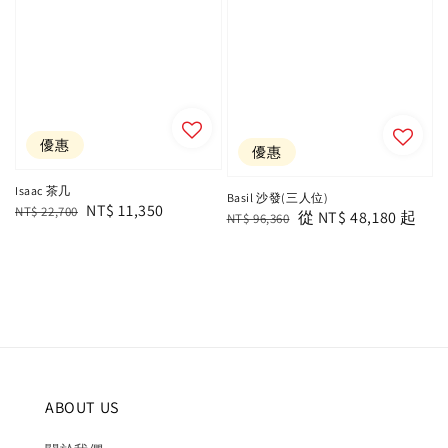
優惠
優惠
Isaac 茶几
Basil 沙發(三人位)
Regular
Sale
NT$ 11,350
NT$ 22,700
Regular
Sale
從
NT$ 48,180
起
NT$ 96,360
price
price
price
price
ABOUT US