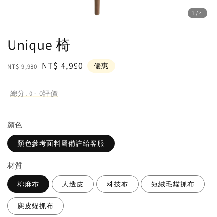
1
/4
Unique 椅
Regular
Sale
NT$ 4,990
優惠
NT$ 9,980
price
price
總分:
0
-
0
評價
顏⾊
顏色參考面料圖備註給客服
材質
棉麻布
人造皮
科技布
短絨毛貓抓布
麂皮貓抓布