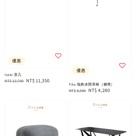
優惠
優惠
Isaac 茶几
Regular
Sale
NT$ 11,350
NT$ 22,700
Fika 瑞典休閒單椅（腳凳)
price
price
Regular
Sale
NT$ 4,280
NT$ 8,560
price
price