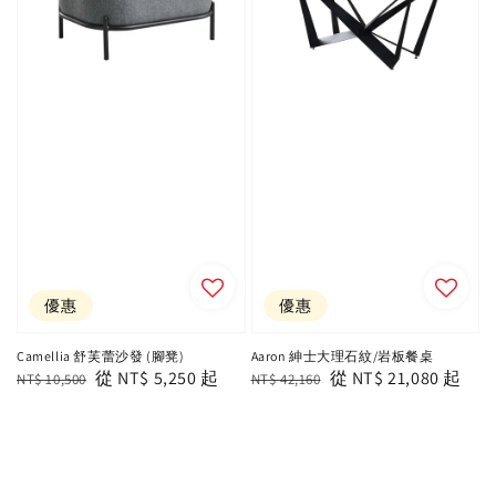
優惠
優惠
Camellia 舒芙蕾沙發 (腳凳)
Aaron 紳士大理石紋/岩板餐桌
Regular
Sale
從
NT$ 5,250
起
Regular
Sale
從
NT$ 21,080
起
NT$ 10,500
NT$ 42,160
price
price
price
price