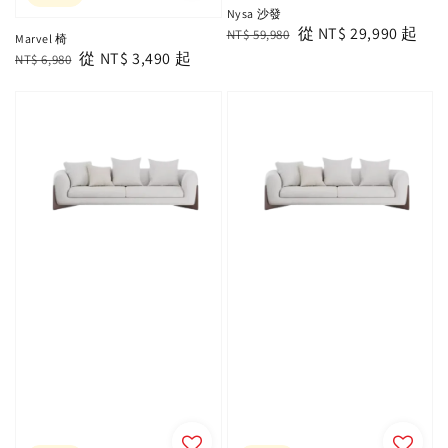
Nysa 沙發
Regular
Sale
從
NT$ 29,990
起
NT$ 59,980
Marvel 椅
price
price
Regular
Sale
從
NT$ 3,490
起
NT$ 6,980
price
price