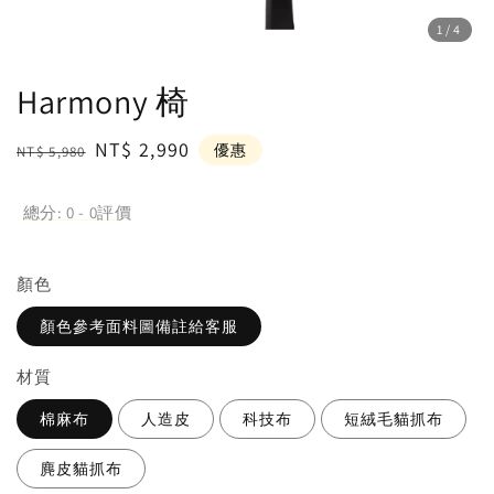
1
/4
Harmony 椅
Regular
Sale
NT$ 2,990
優惠
NT$ 5,980
price
price
總分:
0
-
0
評價
顏⾊
顏色參考面料圖備註給客服
材質
棉麻布
人造皮
科技布
短絨毛貓抓布
麂皮貓抓布