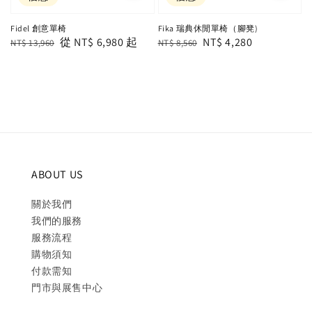
Fidel 創意單椅
Fika 瑞典休閒單椅（腳凳)
Regular
Sale
從
NT$ 6,980
起
Regular
Sale
NT$ 4,280
NT$ 13,960
NT$ 8,560
price
price
price
price
ABOUT US
關於我們
我們的服務
服務流程
購物須知
付款需知
門市與展售中心