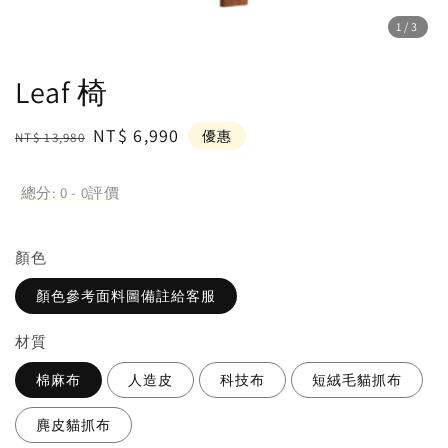
1
/3
Leaf 椅
Regular
Sale
NT$ 6,990
優惠
NT$ 13,980
price
price
總分:
0
-
0
評價
顏⾊
顏色參考面料圖備註給客服
材質
棉麻布
人造皮
科技布
短絨毛貓抓布
麂皮貓抓布