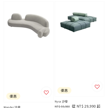
優惠
優惠
Nysa 沙發
Regular
Sale
從
NT$ 29,990
起
NT$ 59,980
Wander 沙發