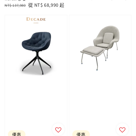
price
price
Regular
Sale
從
NT$ 68,990
起
NT$ 137,980
price
price
優惠
優惠