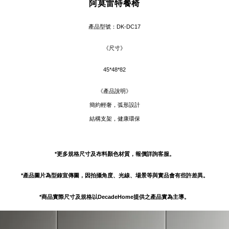
阿莫雷特餐椅
產品型號：
DK-DC17
《尺寸》
45*48*82
《產品說明》
簡約輕奢，弧形設計
結構支架，健康環保
*更多規格尺寸及布料顏色材質，報價詳詢客服。
*產品圖片為型錄宣傳圖，因拍攝角度、光線、場景等與實品會有些許差異。
*商品實際尺寸及規格以DecadeHome提供之產品實為主導。