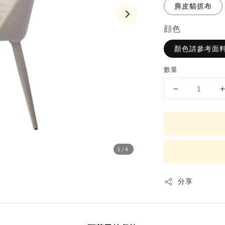
麂皮貓抓布
顔色
顏色請參考面料
數量
1
/4
分享