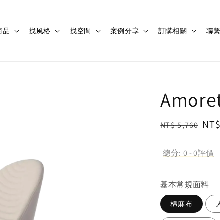
商品
找風格
找空間
案例分享
訂購相關
聯
Amor
Regular
Sal
NT$
NT$ 5,760
price
pri
總分:
0
-
0
評價
基本常規面料
棉麻布