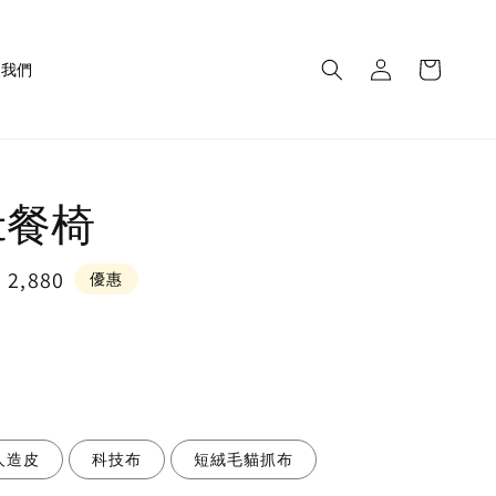
繫我們
et餐椅
e
 2,880
優惠
ce
人造皮
科技布
短絨毛貓抓布