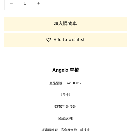
加入購物車
Add to wishlist
Angelo 單椅
產品型號：
SW-DC017
《尺寸》
53*57*48H*83H
《產品說明》
碳素鋼槍腳、高密度海綿、科技皮