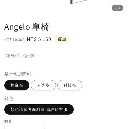
1
/5
Angelo 單椅
Regular
Sale
NT$ 5,150
優惠
NT$ 10,300
price
price
總分:
0
-
0
評價
基本常規面料
棉麻布
人造皮
科技布
顔色
顏色請參考面料圖 備註給客服
數量