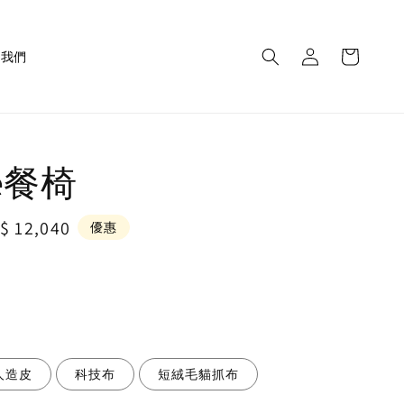
繫我們
ne餐椅
le
$ 12,040
優惠
ice
人造皮
科技布
短絨毛貓抓布