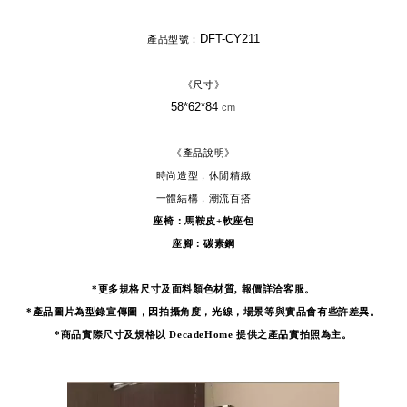
DFT-CY211
產品型號
：
《尺寸》
58*62*84
cm
《產品說明》
時尚造型，休閒精緻
一體結構，潮流百搭
座椅：馬鞍皮
+軟座包
座腳：碳素鋼
*更多規格尺寸及面料顏色材質, 報價詳洽客服。
*產品圖片為型錄宣傳圖，因拍攝角度，光線，場景等與實品會有些許差異。
*
商品實際尺寸及規格以 DecadeHome 提供之產品實拍照為主。