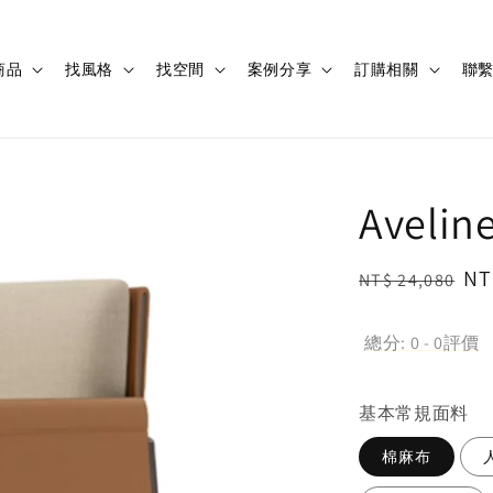
商品
找風格
找空間
案例分享
訂購相關
聯
Aveli
Regular
Sa
NT
NT$ 24,080
price
pr
總分:
0
-
0
評價
基本常規面料
棉麻布