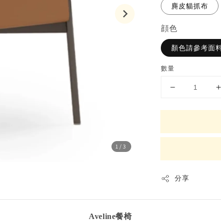
麂皮貓抓布
顔色
顏色請參考面料
數量
1
/3
分享
Aveline餐椅