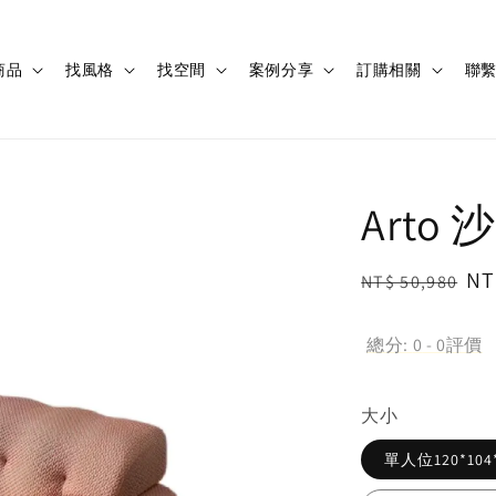
商品
找風格
找空間
案例分享
訂購相關
聯
Arto 
Regular
Sa
NT
NT$ 50,980
price
pr
總分:
0
-
0
評價
大小
單人位120*104