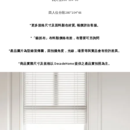
四人位分段280*104*66
*更多規格尺寸及面料顏色材質, 報價詳洽客服。
*「貓抓布」布料類價格有差，有需要可另詢問
*產品圖片為型錄宣傳圖，因拍攝角度，
光線，場景等與實品會有些許差異。
*商品實際尺寸及規格以 DecadeHome 提供之產品實拍照為主。