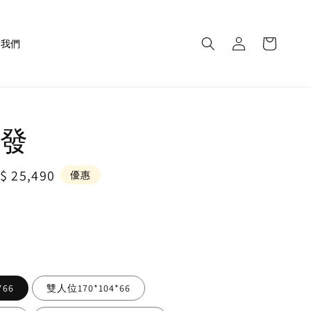
繫我們
沙發
le
$ 25,490
優惠
ice
*66
雙人位170*104*66