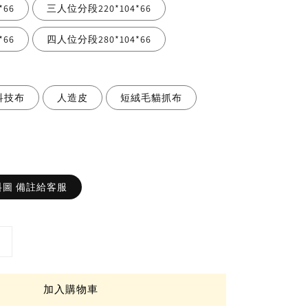
*66
三人位分段220*104*66
*66
四人位分段280*104*66
科技布
人造皮
短絨毛貓抓布
圖 備註給客服
加入購物車