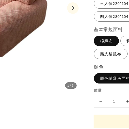
三人位220*104
四人位280*104
基本常規面料
棉麻布
麂皮貓抓布
顏色
顏色請參考面料
1
/7
數量