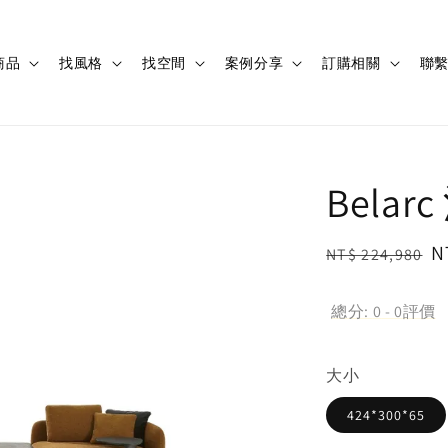
商品
找風格
找空間
案例分享
訂購相關
聯
Belar
Regular
S
N
NT$ 224,980
price
p
總分:
0
-
0
評價
大小
424*300*65