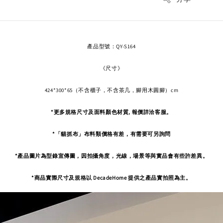
產品型號：QY-S164
《尺寸》
424*300*65（不含櫃子，不含茶几，腳用木圓腳）cm
*更多規格尺寸及面料顏色材質, 報價詳洽客服。
*「貓抓布」布料類價格有差，有需要可另詢問
*產品圖片為型錄宣傳圖，因拍攝角度，
光線，場景等與實品會有些許差異。
*商品實際尺寸及規格以 DecadeHome 提供之產品實拍照為主。