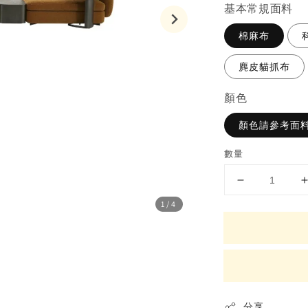
基本常規面料
棉麻布
麂皮貓抓布
顏色
顏色請參考面料
數量
1
/4
分享