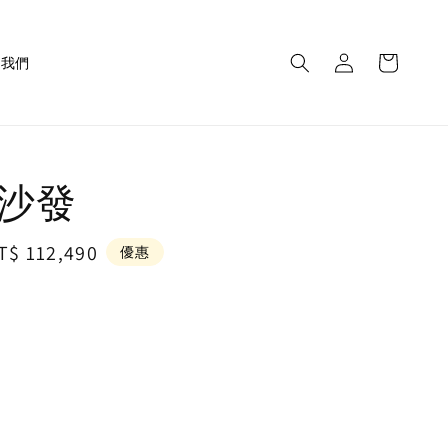
繫我們
c 沙發
ale
T$ 112,490
優惠
rice