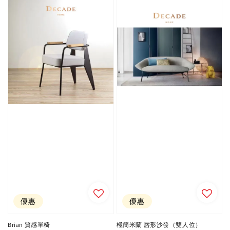
優惠
優惠
Brian 質感單椅
極簡米蘭 唇形沙發（雙人位）