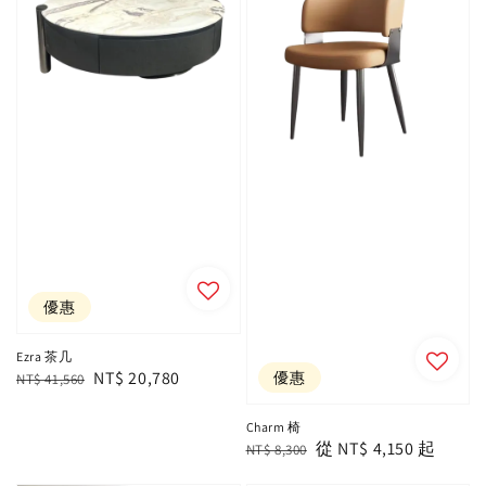
優惠
Ezra 茶几
Regular
Sale
NT$ 20,780
優惠
NT$ 41,560
price
price
Charm 椅
Regular
Sale
從
NT$ 4,150
起
NT$ 8,300
price
price