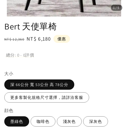
1
/5
Bert 天使單椅
Regular
Sale
NT$ 6,180
優惠
NT$ 12,360
price
price
總分:
0
-
0
評價
大小
深 66公分 寬 53公分 高 78公分
更多客製化規格尺寸選擇，請詳洽客服
顔色
墨綠色
咖啡色
淺灰色
深灰色