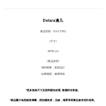
Delara邊几
產品型號：
GS-CT052
《尺寸》
48*55 cm
《產品說明》
簡約輕奢，弧形設計
結構穩固，健康環保
*更多規格尺寸及面料顏色材質, 報價詳洽客服。
*產品圖片為型錄宣傳圖，因拍攝角度，光線，場景等與實品會有些許差異。