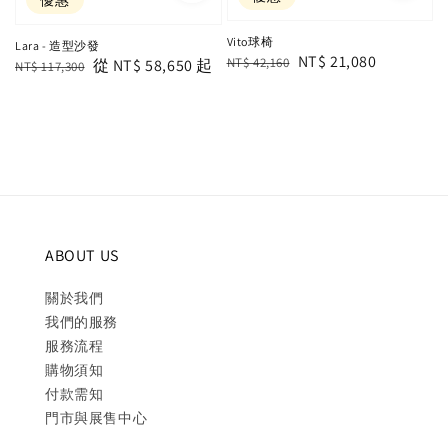
Vito球椅
Lara - 造型沙發
Regular
Sale
NT$ 21,080
NT$ 42,160
Regular
Sale
從
NT$ 58,650
起
NT$ 117,300
price
price
price
price
ABOUT US
關於我們
我們的服務
服務流程
購物須知
付款需知
門市與展售中心