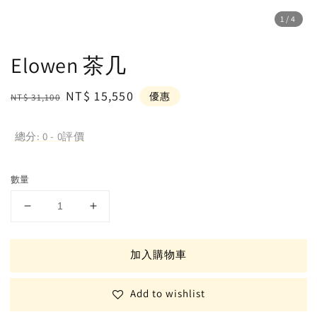
1
/4
Elowen 茶几
Regular
Sale
NT$ 15,550
優惠
NT$ 31,100
price
price
總分:
0
-
0
評價
數量
加入購物車
Add to wishlist