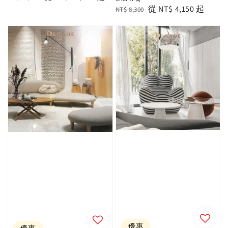
price
price
Regular
Sale
從
NT$ 4,150
起
NT$ 8,300
price
price
優惠
優惠