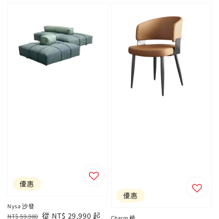
優惠
優惠
Nysa 沙發
Regular
Sale
從
NT$ 29,990
起
NT$ 59,980
Charm 椅