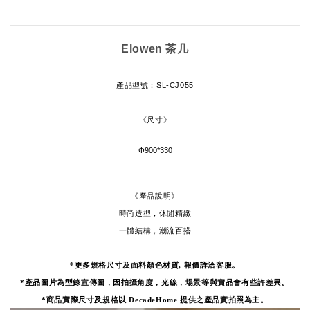
Elowen 茶几
產品型號
：
SL-CJ055
《尺寸》
Φ900*330
《產品說明》
時尚造型，休閒精緻
一體結構，潮流百搭
*更多規格尺寸及面料顏色材質, 報價詳洽客服。
*產品圖片為型錄宣傳圖，因拍攝角度，光線，場景等與實品會有些許差異。
*
商品實際尺寸及規格以 DecadeHome 提供之產品實拍照為主。