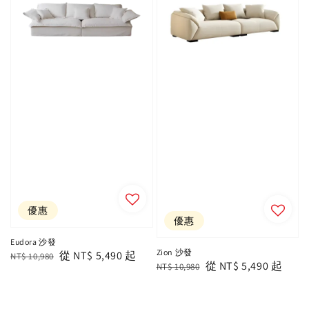
優惠
優惠
Eudora 沙發
Zion 沙發
Regular
Sale
從
NT$ 5,490
起
NT$ 10,980
Regular
Sale
從
NT$ 5,490
起
NT$ 10,980
price
price
price
price