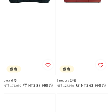
優惠
優惠
Lyra 沙發
Bambusa 沙發
Regular
Sale
從
NT$ 88,990
起
Regular
Sale
從
NT$ 63,990
起
NT$ 177,980
NT$ 127,980
price
price
price
price