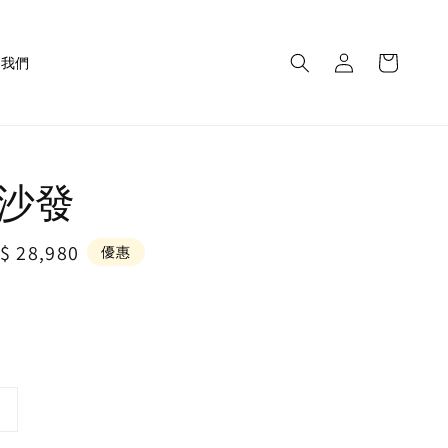
繫我們
na沙發
le
$ 28,980
優惠
ice