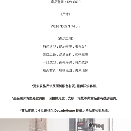
產品型號：
SW-S010
《尺寸》
W216 *D85 *H74 cm
《產品說明》
時尚造型：簡約輕奢，弧形設計
進口工藝：舒適面料，柔軟親膚
一體成型：高彈海綿，持久軟彈
框架材質：結構穩固，健康環保
*更多規格尺寸及面料顏色材質, 報價詳洽客服。
*產品圖片為型錄宣傳圖，因拍攝角度，光線，場景等與實品會有些許差異。
*商品實際尺寸及規格以 DecadeHome 提供之產品實拍照為主。