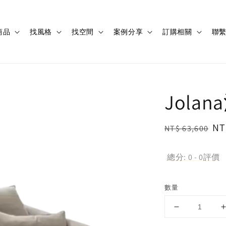
商品
找風格
找空間
案例分享
訂購相關
聯
Jola
Regular
Sa
NT
NT$ 63,600
price
pr
總分:
0
-
0
評價
數量