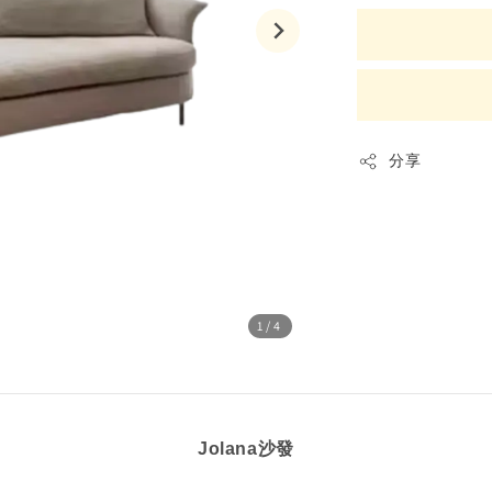
分享
1
/4
Jolana沙發