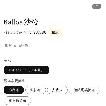
1
/3
Kallos 沙發
Regular
Sale
NT$ 93,990
優惠
NT$ 187,980
price
price
總分:
0
-
0
評價
大小
370*198*70（含茶几）
基本常規面料
棉麻布
科技布
人造皮
短絨毛貓抓布
麂皮貓抓布