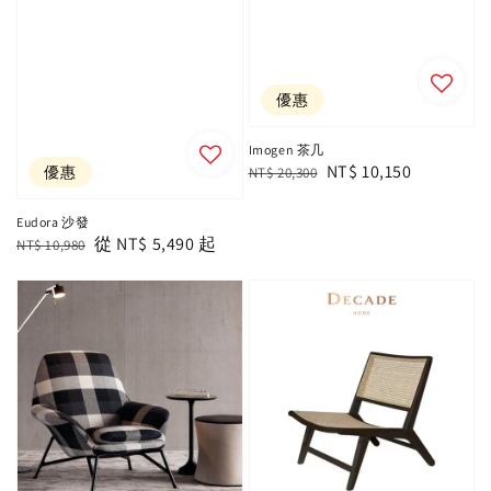
優惠
Imogen 茶几
Regular
Sale
NT$ 10,150
優惠
NT$ 20,300
price
price
Eudora 沙發
Regular
Sale
從
NT$ 5,490
起
NT$ 10,980
price
price