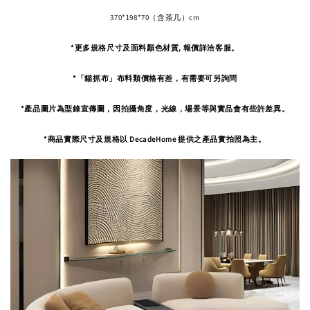
370*198*70（含茶几）cm
*更多規格尺寸及面料顏色材質, 報價詳洽客服。
*「貓抓布」布料類價格有差，有需要可另詢問
*產品圖片為型錄宣傳圖，因拍攝角度，
光線，場景等與實品會有些許差異。
*商品實際尺寸及規格以 DecadeHome 提供之產品實拍照為主。