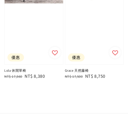
優惠
優惠
Lola 休閒單椅
Grace 天然藤椅
Regular
Sale
NT$ 8,380
Regular
Sale
NT$ 8,750
NT$ 17,560
NT$ 17,500
price
price
price
price