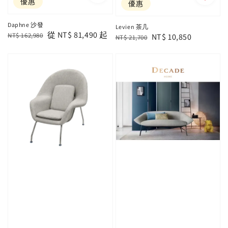
優惠
優惠
Daphne 沙發
Levien 茶几
Regular
Sale
從
NT$ 81,490
起
NT$ 162,980
Regular
Sale
NT$ 10,850
NT$ 21,700
price
price
price
price