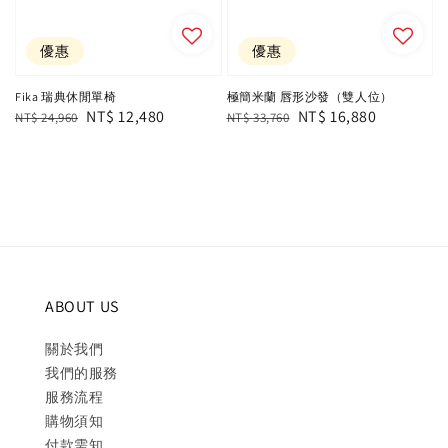
優惠
優惠
Fika 瑞典休閒單椅
極簡米蘭 唇形沙發（雙人位）
Regular
Sale
NT$ 12,480
Regular
Sale
NT$ 16,880
NT$ 24,960
NT$ 33,760
price
price
price
price
ABOUT US
關於我們
我們的服務
服務流程
購物須知
付款需知