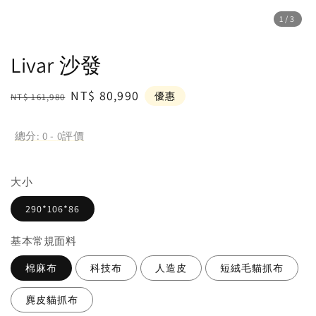
1
/3
Livar 沙發
Regular
Sale
NT$ 80,990
優惠
NT$ 161,980
price
price
總分:
0
-
0
評價
大小
290*106*86
基本常規面料
棉麻布
科技布
人造皮
短絨毛貓抓布
麂皮貓抓布