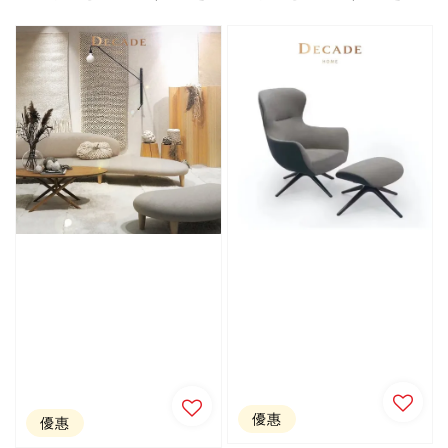
price
price
price
price
優惠
優惠