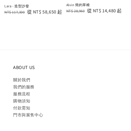
Alvin 簡約單椅
Lara - 造型沙發
Regular
Sale
從
NT$ 14,480
起
NT$ 28,960
Regular
Sale
從
NT$ 58,650
起
NT$ 117,300
price
price
price
price
ABOUT US
關於我們
我們的服務
服務流程
購物須知
付款需知
門市與展售中心