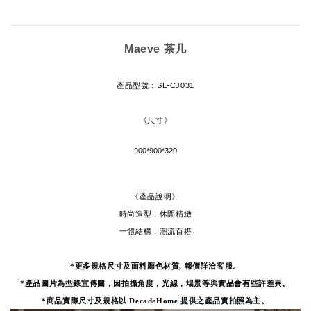
Maeve 茶几
產品型號
：
SL-CJ031
《尺寸》
900*900*320
《產品說明》
時尚造型，休閒精緻
一體結構，潮流百搭
*更多規格尺寸及面料顏色材質, 報價詳洽客服。
*產品圖片為型錄宣傳圖，因拍攝角度，光線，場景等與實品會有些許差異。
*
商品實際尺寸及規格以 DecadeHome 提供之產品實拍照為主。