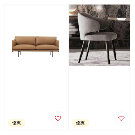
price
price
price
price
優惠
優惠