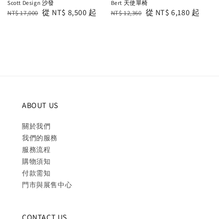
Scott Design 沙發
Bert 天使單椅
Regular
Sale
從
NT$ 8,500
起
Regular
Sale
從
NT$ 6,180
起
NT$ 17,000
NT$ 12,360
price
price
price
price
ABOUT US
關於我們
我們的服務
服務流程
購物須知
付款需知
門市與展售中心
CONTACT US