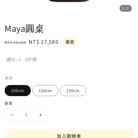
1
/3
Maya圓桌
Regular
Sale
NT$ 27,580
優惠
NT$ 55,160
price
price
總分:
0
-
0
評價
大小
100cm
120cm
130cm
數量
加入購物車