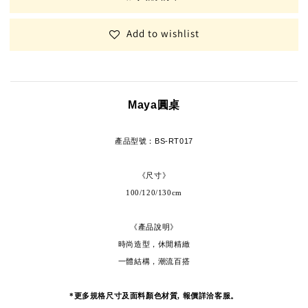
Add to wishlist
Maya圓桌
產品型號
：
BS-RT017
《尺寸》
100/120/130cm
《產品說明》
時尚造型，休閒精緻
一體結構，潮流百搭
*更多規格尺寸及面料顏色材質, 報價詳洽客服。