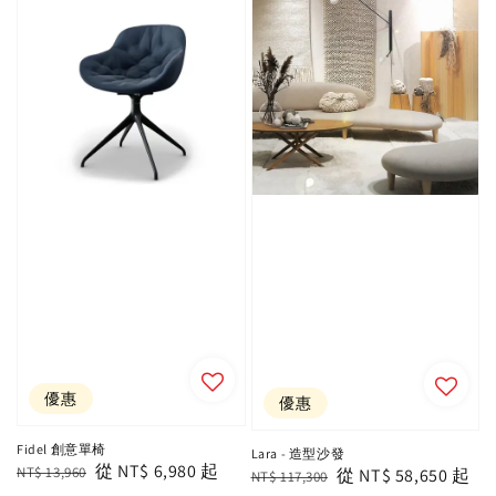
優惠
優惠
Fidel 創意單椅
Lara - 造型沙發
Regular
Sale
從
NT$ 6,980
起
NT$ 13,960
Regular
Sale
從
NT$ 58,650
起
NT$ 117,300