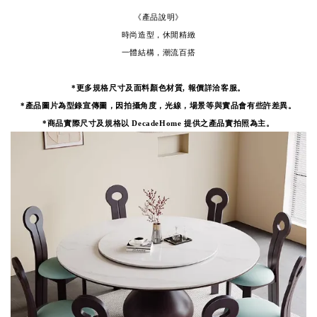
《產品說明》
時尚造型，休閒精緻
一體結構，潮流百搭
*更多規格尺寸及面料顏色材質, 報價詳洽客服。
*產品圖片為型錄宣傳圖，因拍攝角度，光線，場景等與實品會有些許差異。
*
商品實際尺寸及規格以 DecadeHome 提供之產品實拍照為主。