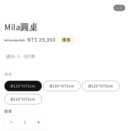
1
/4
Mila圓桌
Regular
Sale
NT$ 29,350
優惠
NT$ 58,700
price
price
總分:
0
-
0
評價
大小
Ø120*H75cm
Ø130*H75cm
Ø135*H75cm
Ø150*H75cm
數量