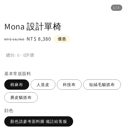
1
/3
Mona 設計單椅
Regular
Sale
NT$ 8,380
優惠
NT$ 16,760
price
price
總分:
0
-
0
評價
基本常規面料
棉麻布
人造皮
科技布
短絨毛貓抓布
麂皮貓抓布
顔色
顏色請參考面料圖 備註給客服