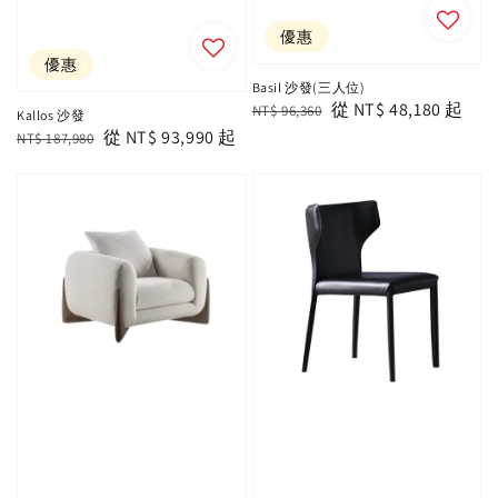
優惠
優惠
Basil 沙發(三人位)
Regular
Sale
從
NT$ 48,180
起
NT$ 96,360
Kallos 沙發
price
price
Regular
Sale
從
NT$ 93,990
起
NT$ 187,980
price
price