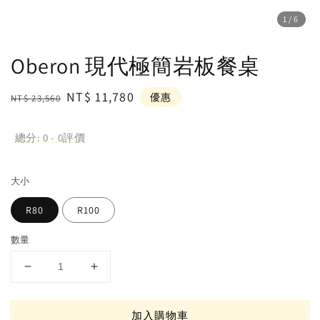
1
/6
Oberon 現代極簡岩板餐桌
Regular
Sale
NT$ 11,780
優惠
NT$ 23,560
price
price
總分:
0
-
0
評價
大小
R80
R100
數量
加入購物車