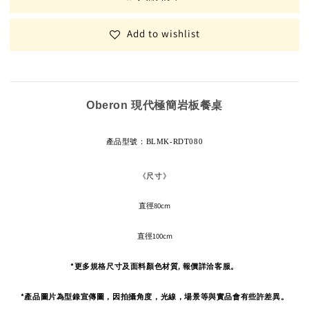
Add to wishlist
Oberon 現代極簡岩板餐桌
產品型號
：BLMK-RDT080
《尺寸》
直徑80cm
直徑100cm
*更多規格尺寸及面料顏色材質, 報價詳洽客服。
*產品圖片為型錄宣傳圖，因拍攝角度，
光線，場景等與實品會有些許差異。