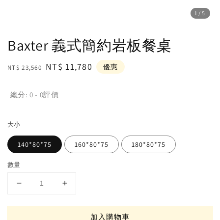
1
/5
Baxter 義式簡約岩板餐桌
Regular
Sale
NT$ 11,780
優惠
NT$ 23,560
price
price
總分:
0
-
0
評價
大小
140*80*75
160*80*75
180*80*75
數量
加入購物車