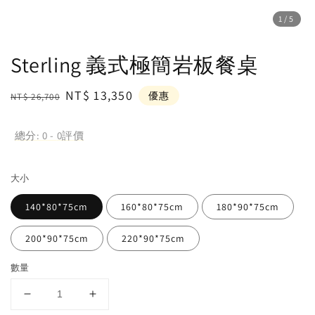
1
/5
Sterling 義式極簡岩板餐桌
Regular
Sale
NT$ 13,350
優惠
NT$ 26,700
price
price
總分:
0
-
0
評價
大小
140*80*75cm
160*80*75cm
180*90*75cm
200*90*75cm
220*90*75cm
數量