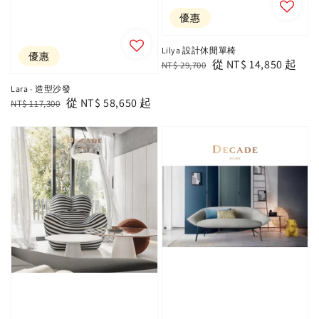
優惠
Lilya 設計休閒單椅
優惠
Regular
Sale
從
NT$ 14,850
起
NT$ 29,700
price
price
Lara - 造型沙發
Regular
Sale
從
NT$ 58,650
起
NT$ 117,300
price
price