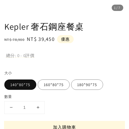
1
/7
Kepler 奢石鋼座餐桌
Regular
Sale
NT$ 39,450
優惠
NT$ 78,900
price
price
總分:
0
-
0
評價
大小
140*80*75
160*80*75
180*90*75
數量
加入購物車