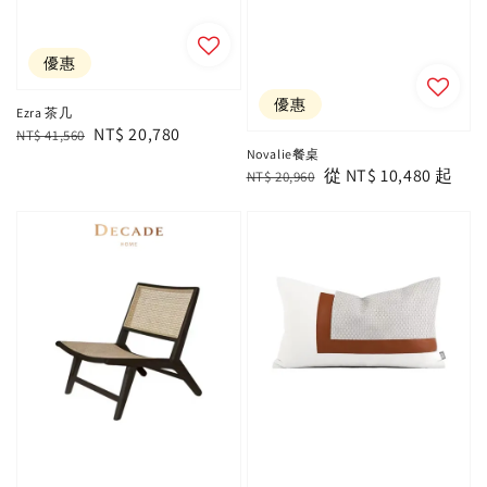
優惠
優惠
Ezra 茶几
Regular
Sale
NT$ 20,780
NT$ 41,560
Novalie餐桌
price
price
Regular
Sale
從
NT$ 10,480
起
NT$ 20,960
price
price