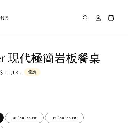
繫我們
cher 現代極簡岩板餐桌
le
$ 11,180
優惠
ice
140*80*75 cm
160*80*75 cm