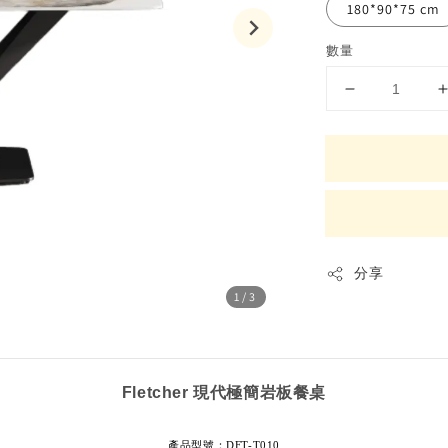
180*90*75 cm
數量
分享
1
/3
Fletcher 現代極簡岩板餐桌
產品型號
：DFT-T010