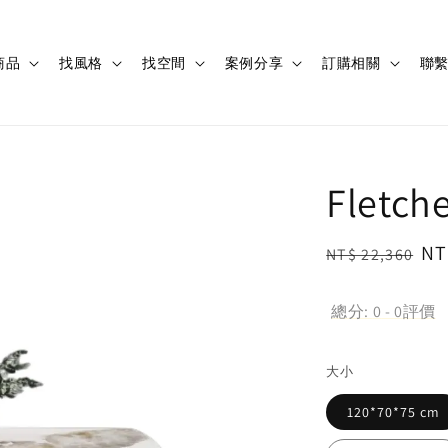
商品
找風格
找空間
案例分享
訂購相關
聯
Flet
Regular
Sa
NT
NT$ 22,360
price
pr
總分:
0
-
0
評價
大小
120*70*75 cm