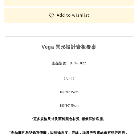
Add to wishlist
Vega 異形設計岩板餐桌
產品型號
：DFT-T022
《尺寸》
160*80*75 cm
180*90*75 cm
*更多規格尺寸及面料顏色材質, 報價詳洽客服。
*產品圖片為型錄宣傳圖，因拍攝角度，
光線，場景等與實品會有些許差異。