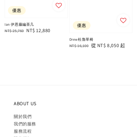
優惠
Ian 伊恩藤編茶几
優惠
Regular
Sale
NT$ 12,880
NT$ 25,760
price
price
Drew杜魯單椅
Regular
Sale
從
NT$ 8,050
起
NT$ 16,100
price
price
ABOUT US
關於我們
我們的服務
服務流程