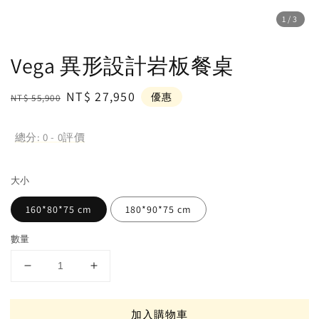
1
/3
Vega 異形設計岩板餐桌
Regular
Sale
NT$ 27,950
優惠
NT$ 55,900
price
price
總分:
0
-
0
評價
大小
160*80*75 cm
180*90*75 cm
數量
加入購物車