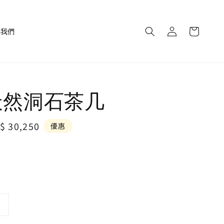
繫我們
e 天然洞石茶几
le
$ 30,250
優惠
ice