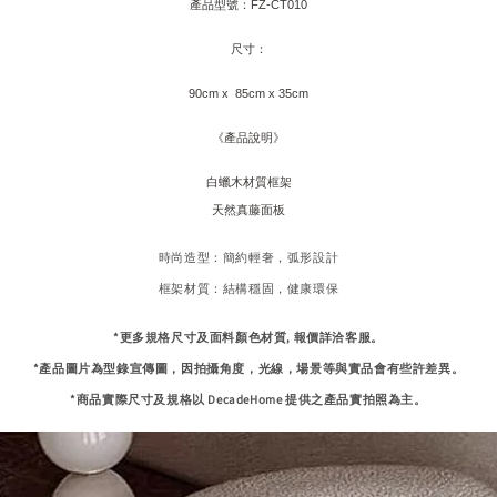
產品型號：FZ-CT010
尺寸：
90cm x
85cm x 35cm
《產品說明》
白蠟木材質框架
天然真藤面板
時尚造型：簡約輕奢，弧形設計
框架材質：結構穩固，健康環保
*更多規格尺寸及面料顏色材質, 報價詳洽客服。
*產品圖片為型錄宣傳圖，因拍攝角度，光線，場景等與實品會有些許差異。
*商品實際尺寸及規格以 DecadeHome 提供之產品實拍照為主。