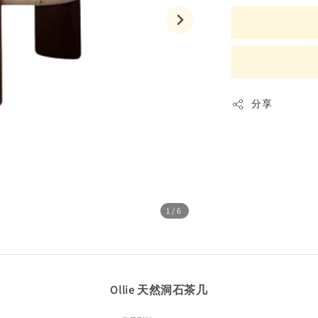
分享
1
/6
Ollie 天然洞石茶几