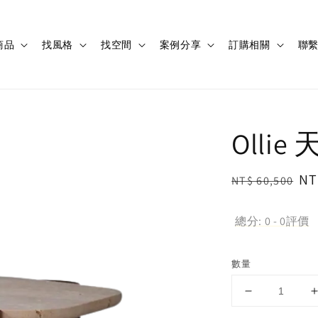
商品
找風格
找空間
案例分享
訂購相關
聯
Olli
Regular
Sa
NT
NT$ 60,500
price
pr
總分:
0
-
0
評價
數量