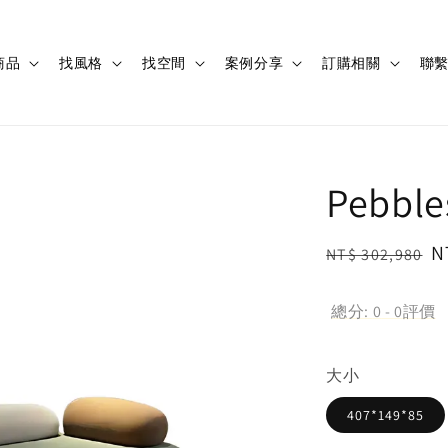
商品
找風格
找空間
案例分享
訂購相關
聯
Pebbl
Regular
S
N
NT$ 302,980
price
p
總分:
0
-
0
評價
大小
407*149*85