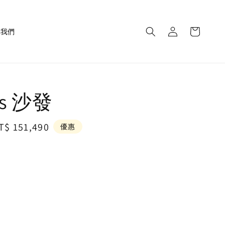
繫我們
es 沙發
ale
T$ 151,490
優惠
rice