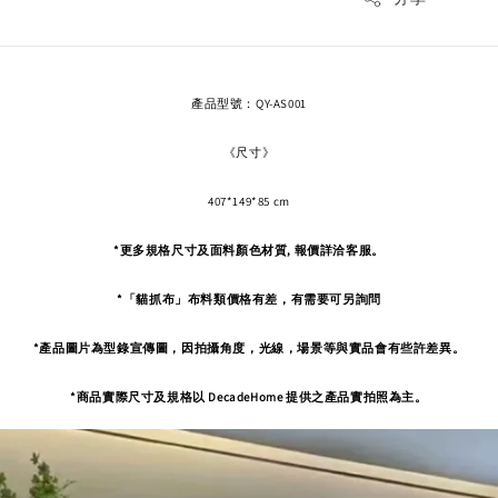
產品型號：QY-AS001
《尺寸》
407*149*85 cm
*更多規格尺寸及面料顏色材質, 報價詳洽客服。
*「貓抓布」布料類價格有差，有需要可另詢問
*產品圖片為型錄宣傳圖，因拍攝角度，
光線，場景等與實品會有些許差異。
*商品實際尺寸及規格以 DecadeHome 提供之產品實拍照為主。