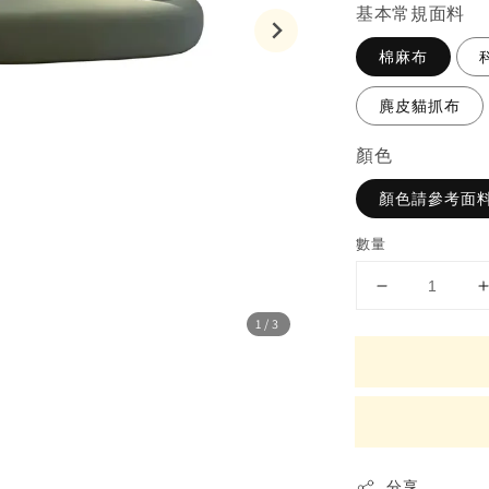
基本常規面料
棉麻布
麂皮貓抓布
顏色
顏色請參考面料
數量
1
/3
分享