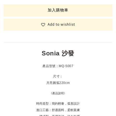
加入購物車
Add to wishlist
Sonia 沙發
產品型號：MQ-S007
尺寸：
月亮圓弧220cm
《產品說明》
時尚造型：簡約輕奢，弧形設計
進口工藝：舒適面料，柔軟親膚