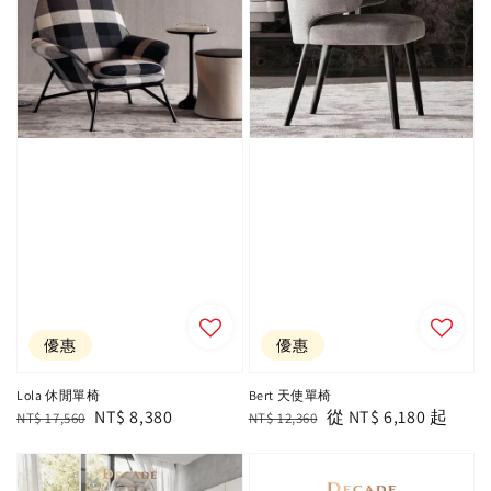
優惠
優惠
Lola 休閒單椅
Bert 天使單椅
Regular
Sale
NT$ 8,380
Regular
Sale
從
NT$ 6,180
起
NT$ 17,560
NT$ 12,360
price
price
price
price