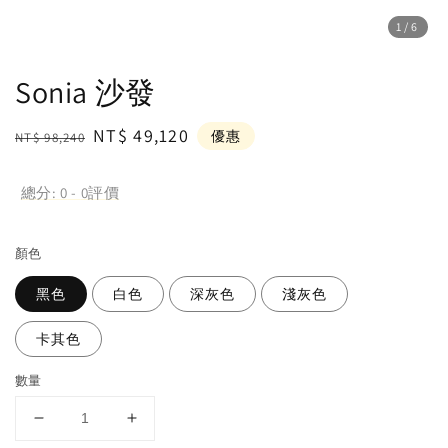
1
/6
Sonia 沙發
Regular
Sale
NT$ 49,120
優惠
NT$ 98,240
price
price
總分:
0
-
0
評價
顏色
黑色
白色
深灰色
淺灰色
卡其色
數量