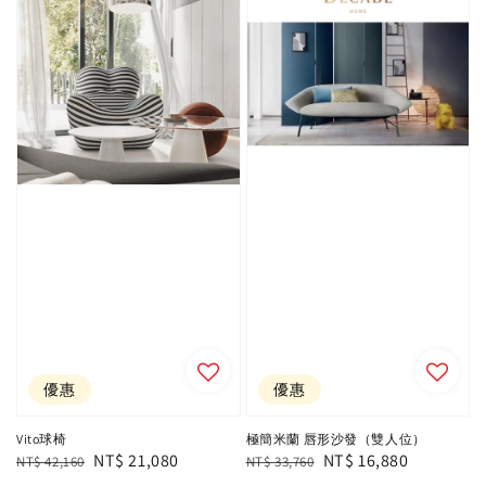
優惠
優惠
Vito球椅
極簡米蘭 唇形沙發（雙人位）
Regular
Sale
NT$ 21,080
Regular
Sale
NT$ 16,880
NT$ 42,160
NT$ 33,760