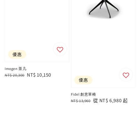
優惠
Imogen 茶几
Regular
Sale
NT$ 10,150
NT$ 20,300
優惠
price
price
Fidel 創意單椅
Regular
Sale
從
NT$ 6,980
起
NT$ 13,960
price
price