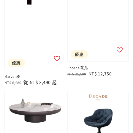
優惠
優惠
Phoebe 茶几
Regular
Sale
NT$ 12,750
NT$ 25,500
Marvel 椅
price
price
Regular
Sale
從
NT$ 3,490
起
NT$ 6,980
price
price