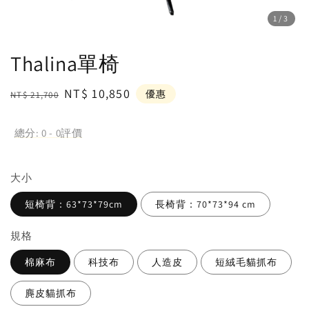
1
/3
Thalina單椅
Regular
Sale
NT$ 10,850
優惠
NT$ 21,700
price
price
總分:
0
-
0
評價
大小
短椅背：63*73*79cm
長椅背：70*73*94 cm
規格
棉麻布
科技布
人造皮
短絨毛貓抓布
麂皮貓抓布