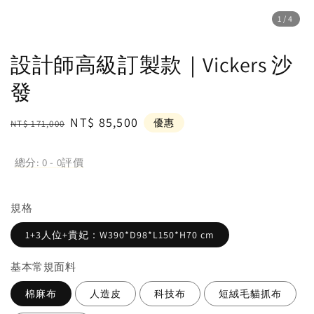
1
/4
設計師高級訂製款｜Vickers 沙
發
Regular
Sale
NT$ 85,500
優惠
NT$ 171,000
price
price
總分:
0
-
0
評價
規格
​1+3人位+貴妃：W390*D98*L150*H70 cm
基本常規面料
棉麻布
人造皮
科技布
短絨毛貓抓布