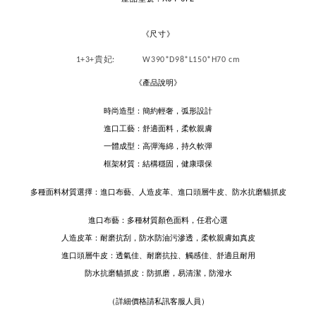
《尺寸》
1+3+貴妃
: W390*D98*L150*H70 cm
《產品說明》
時尚造型：簡約輕奢，弧形設計
進口工藝：舒適面料，柔軟親膚
一體成型：高彈海綿，持久軟彈
框架材質：結構穩固，健康環保
多種面料材質選擇：進口布藝、人造皮革、進口頭層牛皮、防水抗磨貓抓皮
進口布藝：多種材質顏色面料，任君心選
人造皮革：耐磨抗刮，防水防油污滲透，柔軟親膚如真皮
進口頭層牛皮：透氣佳、耐磨抗拉、觸感佳、舒適且耐用
防水抗磨貓抓皮：防抓磨，易清潔，防潑水
（詳細價格請私訊客服人員）