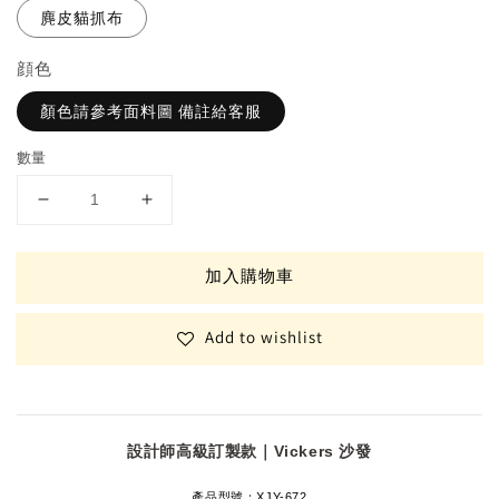
麂皮貓抓布
顔色
顏色請參考面料圖 備註給客服
數量
加入購物車
Add to wishlist
設計師高級訂製款｜Vickers 沙發
產品型號：
XJY-672