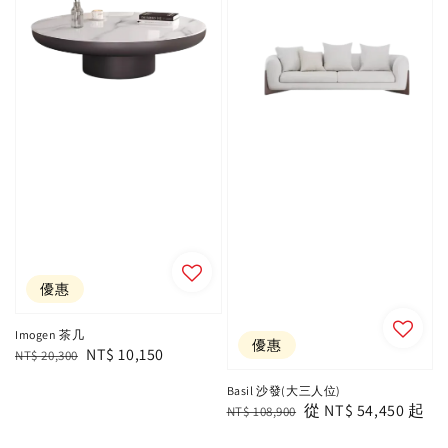
優惠
Imogen 茶几
優惠
Regular
Sale
NT$ 10,150
NT$ 20,300
price
price
Basil 沙發(大三人位)
Regular
Sale
從
NT$ 54,450
起
NT$ 108,900
price
price