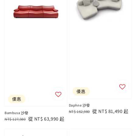
優惠
優惠
Daphne 沙發
Regular
Sale
從
NT$ 81,490
起
NT$ 162,980
Bambusa 沙發
price
price
Regular
Sale
從
NT$ 63,990
起
NT$ 127,980
price
price