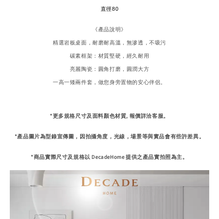
直徑80
《產品說明》
精選岩板桌面，耐磨耐高溫，無滲透，不吸污
碳素框架：材質堅硬，經久耐用
亮麗陶瓷：圓角打磨，圓潤大方
一高一矮兩件套，做您身旁置物的安心伴侶。
*更多規格尺寸及面料顏色材質, 報價詳洽客服。
*產品圖片為型錄宣傳圖，因拍攝角度，
光線，場景等與實品會有些許差異。
*商品實際尺寸及規格
以 DecadeHome 提供之產品實拍照為主。