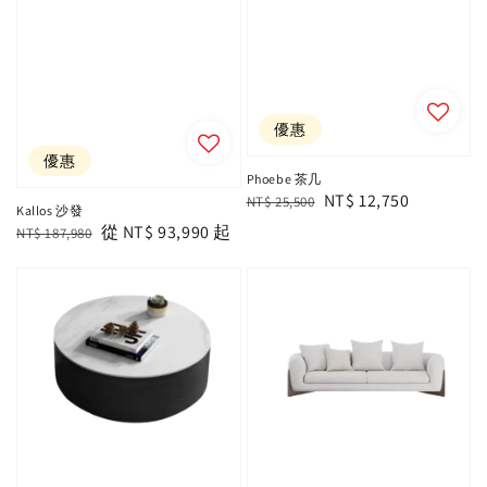
優惠
優惠
Phoebe 茶几
Regular
Sale
NT$ 12,750
NT$ 25,500
Kallos 沙發
price
price
Regular
Sale
從
NT$ 93,990
起
NT$ 187,980
price
price