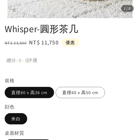
1
/8
Whisper-圓形茶几
Regular
Sale
NT$ 11,750
優惠
NT$ 23,500
price
price
總分:
0
-
0
評價
規格
直徑80 x 高36 cm
直徑60 x 高50 cm
顔色
米白
桌面材質