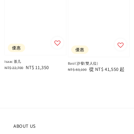
優惠
優惠
Isaac 茶几
Basil 沙發(雙人位)
Regular
Sale
NT$ 11,350
NT$ 22,700
Regular
Sale
從
NT$ 41,550
起
NT$ 83,100
price
price
price
price
ABOUT US